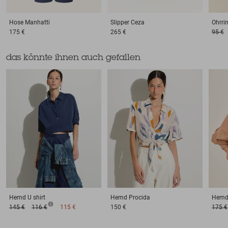
Hose
Manhatti
Slipper
Ceza
Ohrri
175 €
265 €
95 €
das könnte ihnen auch gefallen
Hemd
U shirt
Hemd
Procida
Hem
145 €
116 €
115 €
150 €
175 €