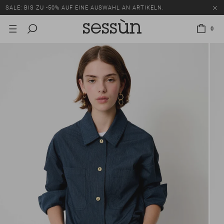
SALE: BIS ZU -50% AUF EINE AUSWAHL AN ARTIKELN.
0