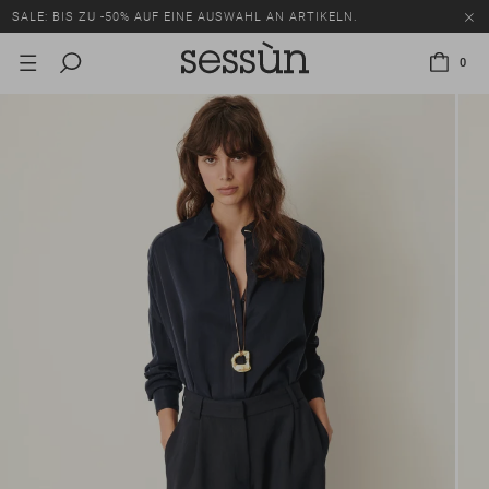
SALE: BIS ZU -50% AUF EINE AUSWAHL AN ARTIKELN.
0