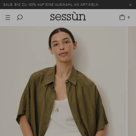
SALE: BIS ZU -50% AUF EINE AUSWAHL AN ARTIKELN.
0