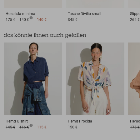
Hose
Isla minima
Tasche
Divilio small
Slippe
175 €
140 €
140 €
345 €
265 €
das könnte ihnen auch gefallen
Hemd
U shirt
Hemd
Procida
Hem
145 €
116 €
115 €
150 €
175 €