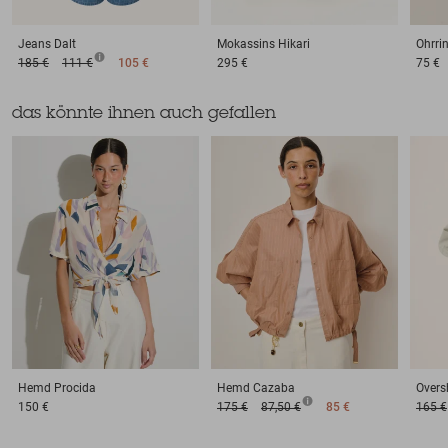
Jeans
Dalt
Mokassins
Hikari
Ohrri
185 €
111 €
105 €
295 €
75 €
das könnte ihnen auch gefallen
Hemd
Procida
Hemd
Cazaba
Oversh
150 €
175 €
87,50 €
85 €
165 €