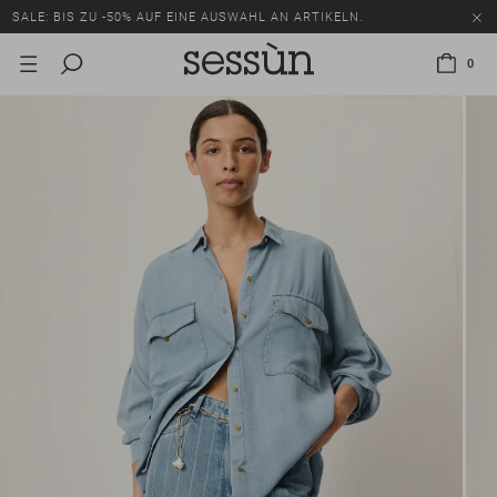
SALE: BIS ZU -50% AUF EINE AUSWAHL AN ARTIKELN.
0