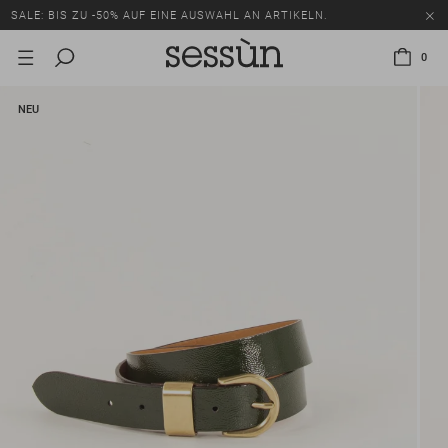
SALE: BIS ZU -50% AUF EINE AUSWAHL AN ARTIKELN.
0
NEU