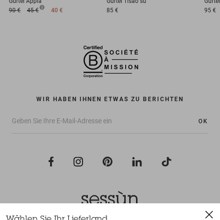
Gürtel
Appia
Gürtel
Tisao su
Gürtel
90 €
45 €
40 €
85 €
95 €
WIR HABEN IHNEN ETWAS ZU BERICHTEN
OK
Wählen Sie Ihr Lieferland