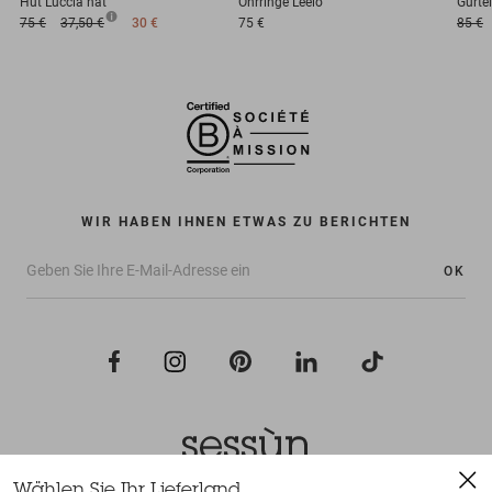
Hut
Luccia hat
Ohrringe
Leelo
Gürtel
75 €
37,50 €
30 €
75 €
85 €
WIR HABEN IHNEN ETWAS ZU BERICHTEN
OK
Wählen Sie Ihr Lieferland