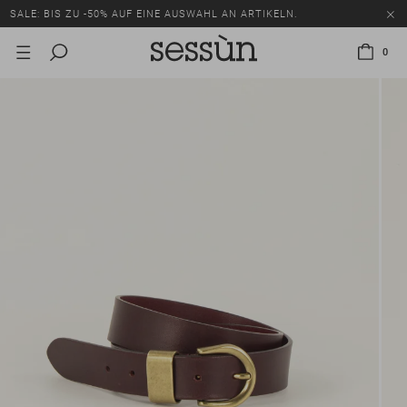
SALE: BIS ZU -50% AUF EINE AUSWAHL AN ARTIKELN.
0