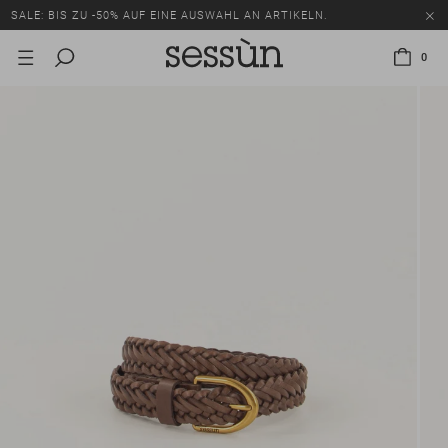
SALE: BIS ZU -50% AUF EINE AUSWAHL AN ARTIKELN.
0