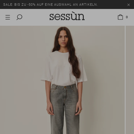
SALE: BIS ZU -50% AUF EINE AUSWAHL AN ARTIKELN.
0