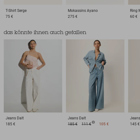
T-Shirt
Serge
Mokassins
Ayano
Ring
75 €
275 €
60 €
das könnte ihnen auch gefallen
Jeans
Dalt
Jeans
Dalt
Jean
185 €
185 €
111 €
105 €
145 €