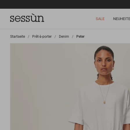
SALE
NEUHEIT
Startseite
>
Prêt-à-porter
>
Denim
>
Peter