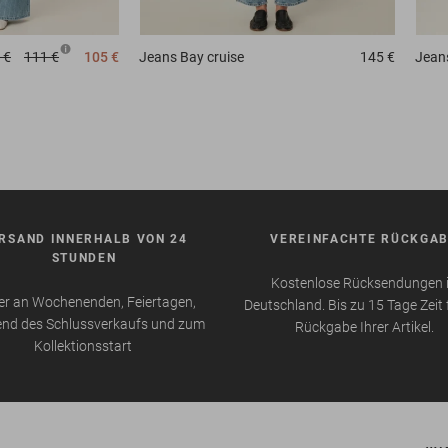
 €
111 €
105 €
Jeans
Bay cruise
145 €
Jean
RSAND INNERHALB VON 24
VEREINFACHTE RÜCKGA
STUNDEN
Kostenlose Rücksendungen 
r an Wochenenden, Feiertagen,
Deutschland. Bis zu 15 Tage Zeit 
nd des Schlussverkaufs und zum
Rückgabe Ihrer Artikel.
Kollektionsstart