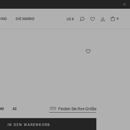
ING
DIE MARKE
0
US €
Finden Sie Ihre Größe
40
42
IN DEN WARENKORB