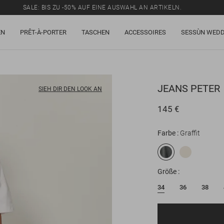
SALE: BIS ZU -50% AUF EINE AUSWAHL AN ARTIKELN.
EN
PRÊT-À-PORTER
TASCHEN
ACCESSOIRES
SESSÙN WEDD
JEANS
PETER
SIEH DIR DEN LOOK AN
145 €
Farbe
Graffit
Größe
34
36
38