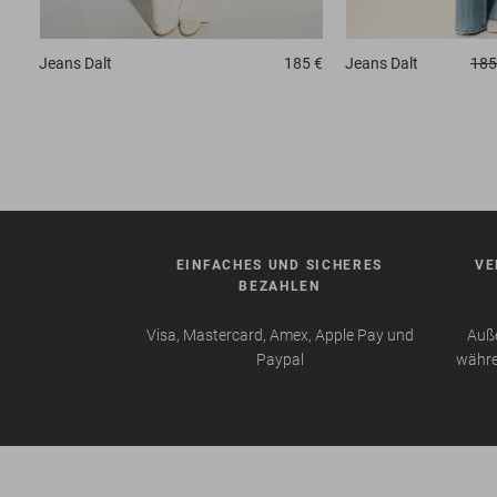
Jeans
Dalt
185 €
Jeans
Dalt
185
EINFACHES UND SICHERES
VE
BEZAHLEN
Visa, Mastercard, Amex, Apple Pay und
Auße
Paypal
währe