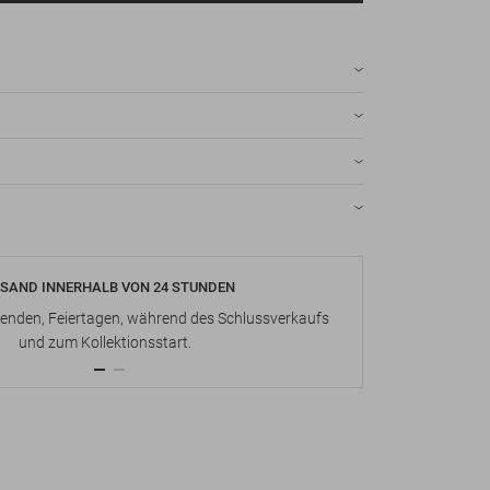
SAND INNERHALB VON 24 STUNDEN
KOSTENLOS
nden, Feiertagen, während des Schlussverkaufs
Bis zu 15 Ta
und zum Kollektionsstart.