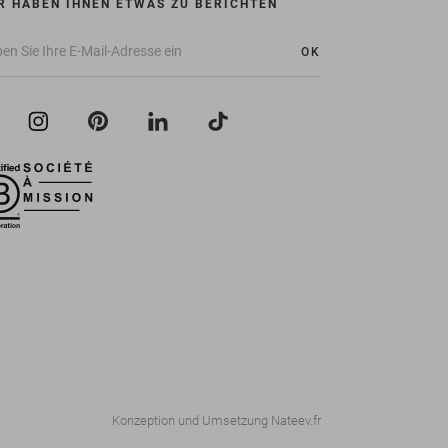
R HABEN IHNEN ETWAS ZU BERICHTEN
OK
Konzeption und Umsetzung
Nateev.fr