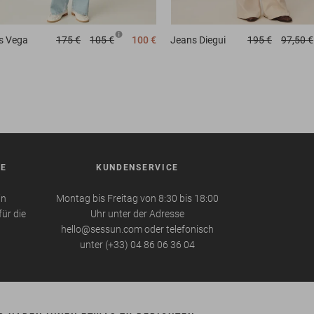
s
Vega
175 €
105 €
100 €
Jeans
Diegui
195 €
97,50 €
BE
KUNDENSERVICE
in
Montag bis Freitag von 8:30 bis 18:00
für die
Uhr unter der Adresse
hello@sessun.com oder telefonisch
unter (+33) 04 86 06 36 04