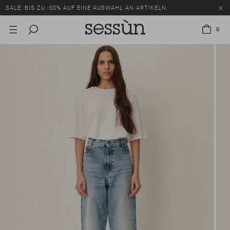
SALE: BIS ZU -50% AUF EINE AUSWAHL AN ARTIKELN.
0