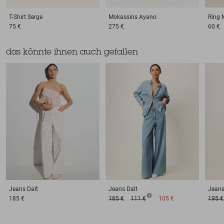
T-Shirt
Serge
Mokassins
Ayano
Ring
75 €
275 €
60 €
das könnte ihnen auch gefallen
Jeans
Dalt
Jeans
Dalt
Jean
185 €
185 €
111 €
105 €
195 €