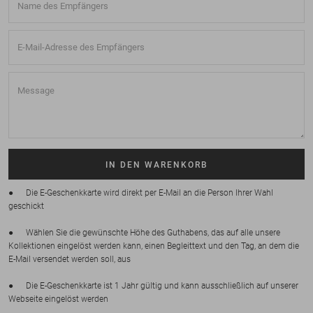
IN DEN WARENKORB
● Die E-Geschenkkarte wird direkt per E-Mail an die Person Ihrer Wahl
geschickt
● Wählen Sie die gewünschte Höhe des Guthabens, das auf alle unsere
Kollektionen eingelöst werden kann, einen Begleittext und den Tag, an dem die
E-Mail versendet werden soll, aus
● Die E-Geschenkkarte ist 1 Jahr gültig und kann ausschließlich auf unserer
Webseite eingelöst werden