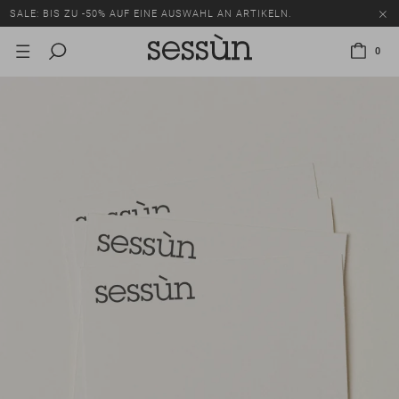
SALE: BIS ZU -50% AUF EINE AUSWAHL AN ARTIKELN.
0