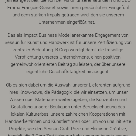
jahrelange Arbeit, die von der Vision unserer Gründerin und CEO
Emma François-Grasset sowie ihrem persönlichen Feingefühl
und dem starken Impuls getragen wird, den sie unserem
Unternehmen eingeflößt hat.
Das als Impact Business Model anerkannte Engagement von
Sessùn für Kunst und Handwerk ist für unsere Zertifizierung von
zentraler Bedeutung. B Corp würdigt damit die freiwillige
Verpflichtung unseres Unternehmens, einen positiven,
gemeinwohlorientierten Beitrag zu leisten, der über unsere
eigentliche Geschäftstätigkeit hinausgeht.
Ob es sich dabei um die Auswahl unserer Lieferanten aufgrund
ihres Know-hows, die Pädagogik, die wir einsetzen, um unser
Wissen über Materialien weiterzugeben, die Konzeption und
Gestaltung unserer Boutiquen unter Berücksichtigung des
lokalen Kulturerbes, unsere zahlreichen Kooperationen mit
Handwerker*innen und Künstler*innen oder um von uns initiierte
Projekte, wie den Sessùn Craft Prize und Floraison Créative,
handelt, die B Corp-Zertifizierung hebt unseren Ansatz hervor,