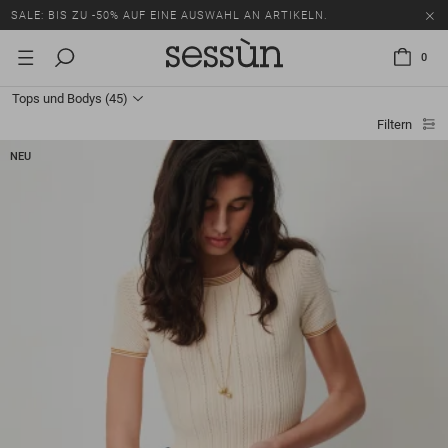
SALE: BIS ZU -50% AUF EINE AUSWAHL AN ARTIKELN.
0
Tops und Bodys
(45)
Filtern
NEU