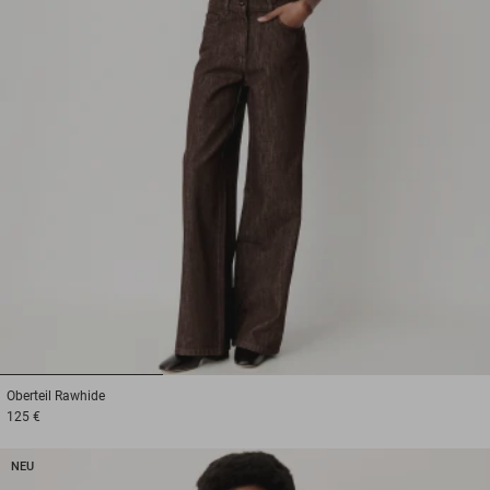
1
2
3
Oberteil
Rawhide
125 €
NEU