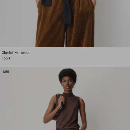
1
2
3
Oberteil
Mocambo
165 €
NEU