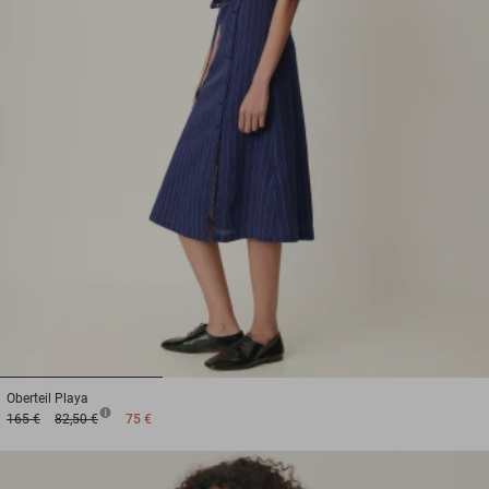
1
2
3
Oberteil
Playa
165 €
82,50 €
75 €