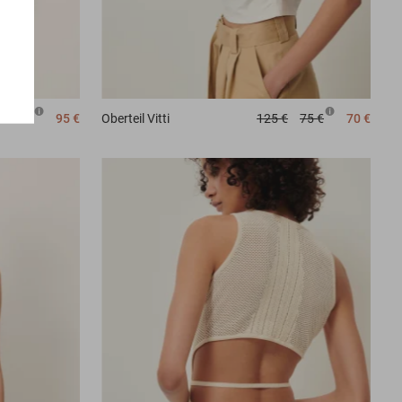
99 €
95 €
Oberteil
Vitti
125 €
75 €
70 €