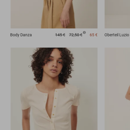
Body
Danza
145 €
72,50 €
65 €
Oberteil
Luzio