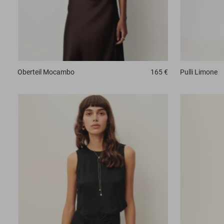
Oberteil
Mocambo
165 €
Pulli
Limone