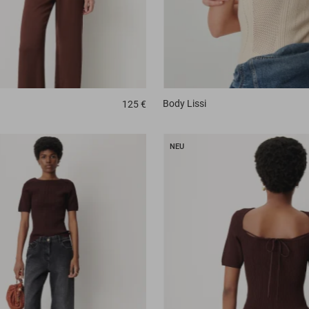
Body
Lissi
125 €
NEU