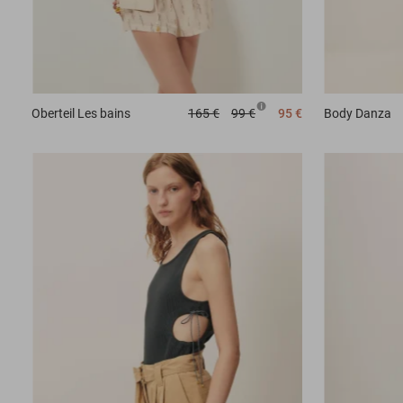
Oberteil
Les bains
165 €
99 €
95 €
Body
Danza