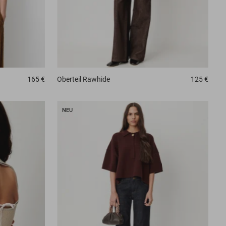
165 €
Oberteil
Rawhide
125 €
NEU