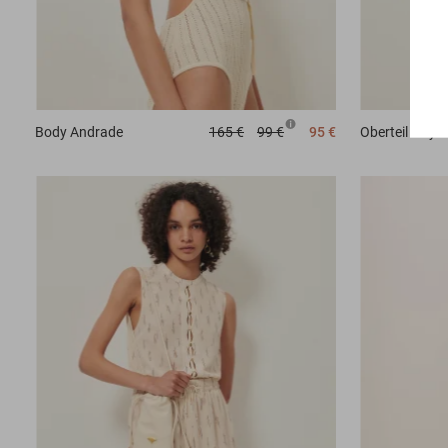
Body
Andrade
165 €
99 €
95 €
Oberteil
Hayd