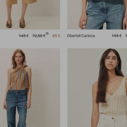
145 €
72,50 €
65 €
Oberteil
Carioca
195 €