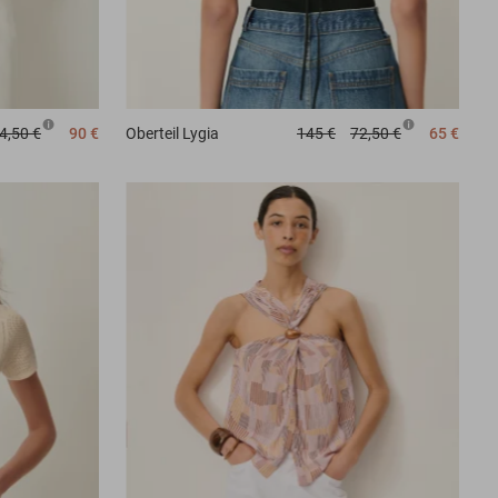
4,50 €
90 €
Oberteil
Lygia
145 €
72,50 €
65 €