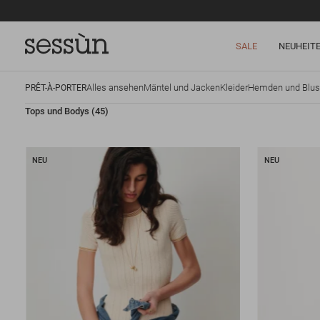
SALE
NEUHEIT
Alles ansehen
Mäntel und Jacken
Kleider
Hemden und Blu
PRÊT-À-PORTER
Tops und Bodys
(45)
NEU
NEU