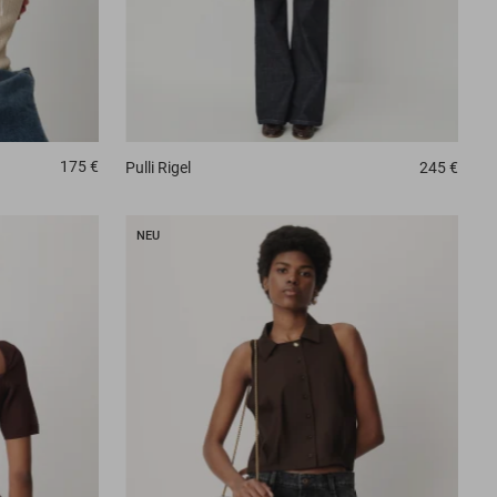
175 €
Pulli
Rigel
245 €
NEU