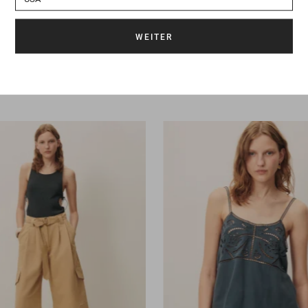
ee
145 €
87 €
85 €
Oberteil
Laou
165 €