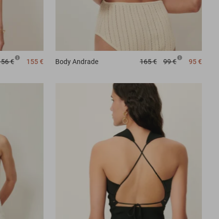
Body
Andrade
165 €
99 €
95 €
156 €
155 €