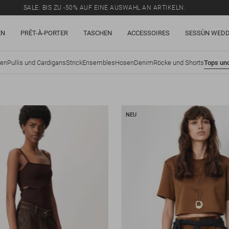
SALE: BIS ZU -50% AUF EINE AUSWAHL AN ARTIKELN.
EN
PRÊT-À-PORTER
TASCHEN
ACCESSOIRES
SESSÙN WEDD
sen
Pullis und Cardigans
Strick
Ensembles
Hosen
Denim
Röcke und Shorts
Tops un
NEU