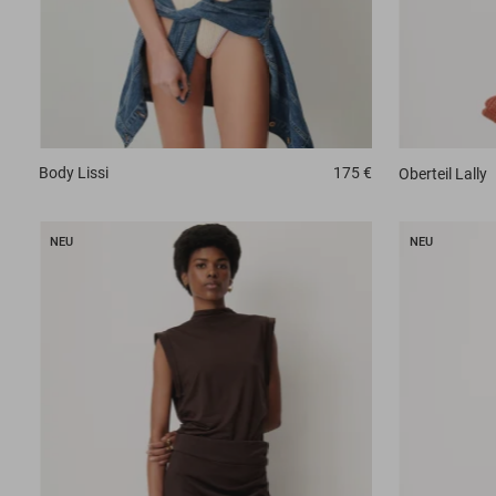
Body
Lissi
175 €
Oberteil
Lally
NEU
NEU