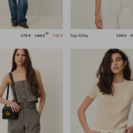
Top
Attita
135 €
9
175 €
140 €
140 €