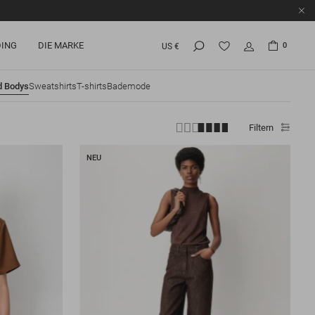
ING
DIE MARKE
0
US €
d Bodys
Sweatshirts
T-shirts
Bademode
Filtern
NEU