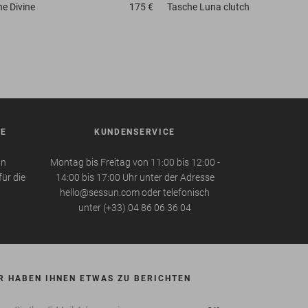
he
Divine
175 €
Tasche
Luna clutch
BE
KUNDENSERVICE
in
Montag bis Freitag von 11:00 bis 12:00 -
für die
14:00 bis 17:00 Uhr unter der Adresse
hello@sessun.com oder telefonisch
unter (+33) 04 86 06 36 04
R HABEN IHNEN ETWAS ZU BERICHTEN