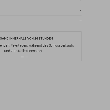
SAND INNERHALB VON 24 STUNDEN
KOSTENLOS
nden, Feiertagen, während des Schlussverkaufs
Bis zu 15 Ta
und zum Kollektionsstart.