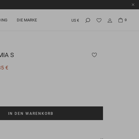
ING
DIE MARKE
0
US €
MIA S
35 €
IN DEN WARENKORB