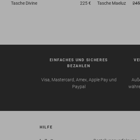
Tasche
Divine
225 €
Tasche
Maeluz
245
EINFACHES UND SICHERES
VE
BEZAHLEN
Visa, Mastercard, Amex, Apple Pay und
Auße
Paypal
währe
HILFE