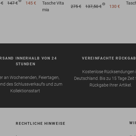
 €
147 €
145 €
Tasche
Vita
Tasc
275 €
137,50 €
130 €
mia
RSAND INNERHALB VON 24
VEREINFACHTE RÜCKGA
STUNDEN
Kostenlose Rücksendungen 
r an Wochenenden, Feiertagen,
Deutschland. Bis zu 15 Tage Zeit 
nd des Schlussverkaufs und zum
Rückgabe Ihrer Artikel.
Kollektionsstart
WI
RECHTLICHE HINWEISE