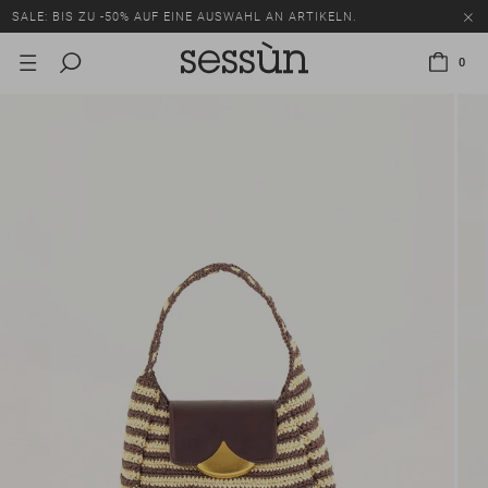
SALE: BIS ZU -50% AUF EINE AUSWAHL AN ARTIKELN.
0