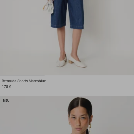
1
2
3
Bermuda-Shorts
Marcoblue
175 €
NEU