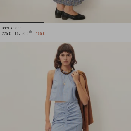
1
2
3
Rock
Aniane
225 €
157,50 €
155 €