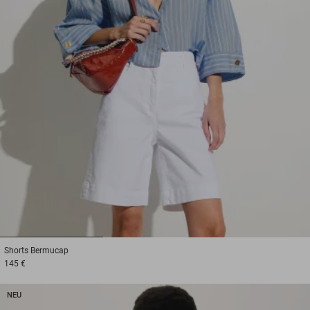
1
2
3
Shorts
Bermucap
145 €
NEU