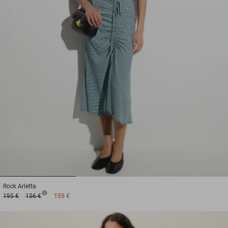
1
2
3
Rock
Arletta
195 €
156 €
155 €