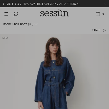
SALE: BIS ZU -50% AUF EINE AUSWAHL AN ARTIKELN.
0
Röcke und Shorts
(33)
Filtern
NEU