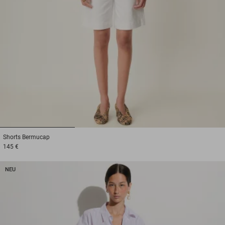
1
2
3
Shorts
Bermucap
145 €
NEU