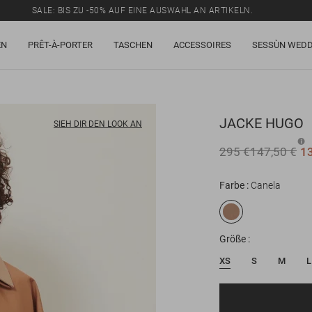
SALE: BIS ZU -50% AUF EINE AUSWAHL AN ARTIKELN.
EN
PRÊT-À-PORTER
TASCHEN
ACCESSOIRES
SESSÙN WEDD
JACKE
HUGO
SIEH DIR DEN LOOK AN
295 €
147,50 €
1
Farbe
Canela
Größe
XS
S
M
L