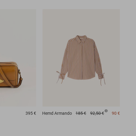
395 €
Hemd
Armando
185 €
92,50 €
90 €