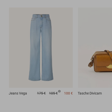
Jeans
Vega
175 €
105 €
100 €
Tasche
Divicam