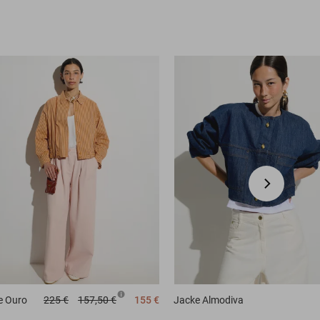
e
Ouro
225 €
157,50 €
155 €
Jacke
Almodiva