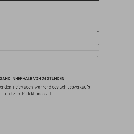
SAND INNERHALB VON 24 STUNDEN
KOSTENLOS
nden, Feiertagen, während des Schlussverkaufs
Bis zu 15 Ta
und zum Kollektionsstart.