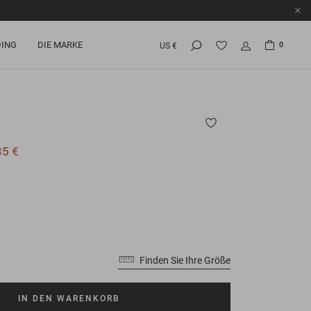
ING
DIE MARKE
0
US €
35 €
Finden Sie Ihre Größe
IN DEN WARENKORB