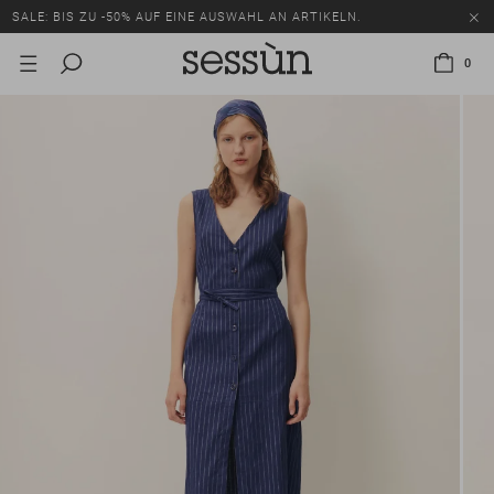
SALE: BIS ZU -50% AUF EINE AUSWAHL AN ARTIKELN.
0