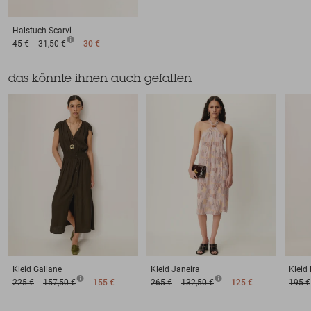
Halstuch
Scarvi
45 €
31,50 €
30 €
das könnte ihnen auch gefallen
Kleid
Galiane
Kleid
Janeira
Kleid
225 €
157,50 €
155 €
265 €
132,50 €
125 €
195 €