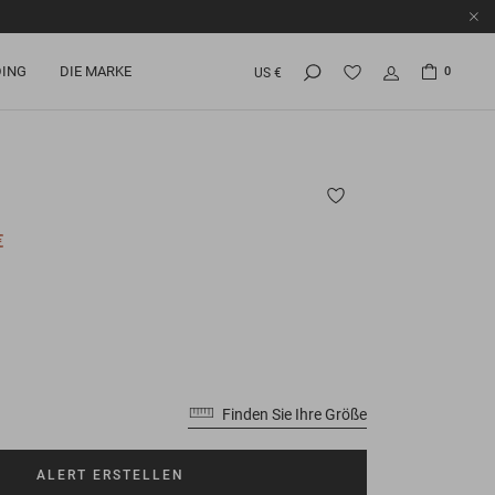
ING
DIE MARKE
0
US €
€
Finden Sie Ihre Größe
ALERT ERSTELLEN