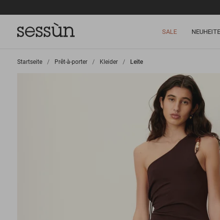
SALE
NEUHEIT
Startseite
>
Prêt-à-porter
>
Kleider
>
Leite