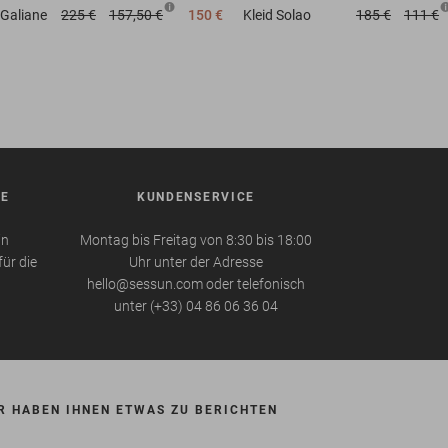
Galiane
225 €
157,50 €
150 €
Kleid
Solao
185 €
111 €
BE
KUNDENSERVICE
in
Montag bis Freitag von 8:30 bis 18:00
für die
Uhr unter der Adresse
hello@sessun.com oder telefonisch
unter (+33) 04 86 06 36 04
R HABEN IHNEN ETWAS ZU BERICHTEN