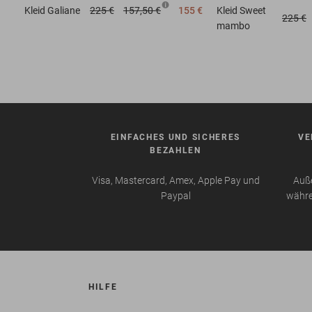
Kleid
Galiane
225 €
157,50 €
155 €
Kleid
Sweet
225 €
mambo
EINFACHES UND SICHERES
VE
BEZAHLEN
Visa, Mastercard, Amex, Apple Pay und
Auße
Paypal
währe
HILFE