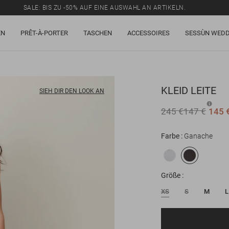
SALE: BIS ZU -50% AUF EINE AUSWAHL AN ARTIKELN.
EN
PRÊT-À-PORTER
TASCHEN
ACCESSOIRES
SESSÙN WEDD
KLEID
LEITE
SIEH DIR DEN LOOK AN
245 €
147 €
145 
Farbe
Ganache
Größe
XS
S
M
L
E-Mail-Adresse