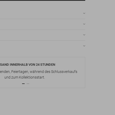
SAND INNERHALB VON 24 STUNDEN
KOSTENLOS
nden, Feiertagen, während des Schlussverkaufs
Bis zu 15 Ta
und zum Kollektionsstart.