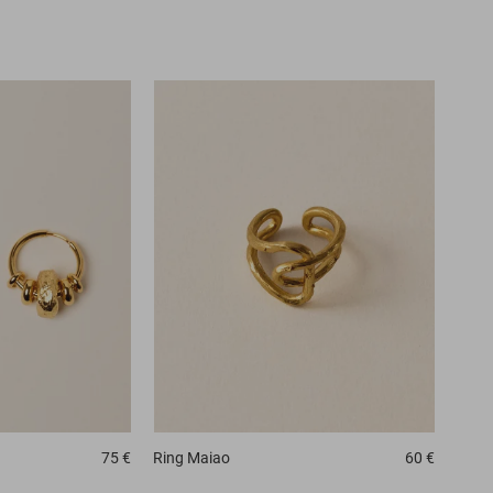
75 €
Ring
Maiao
60 €