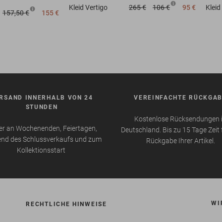
Kleid
Vertigo
265 €
106 €
95 €
Kleid
157,50 €
155 €
RSAND INNERHALB VON 24
VEREINFACHTE RÜCKGA
STUNDEN
Kostenlose Rücksendungen 
r an Wochenenden, Feiertagen,
Deutschland. Bis zu 15 Tage Zeit 
nd des Schlussverkaufs und zum
Rückgabe Ihrer Artikel.
Kollektionsstart
WI
RECHTLICHE HINWEISE