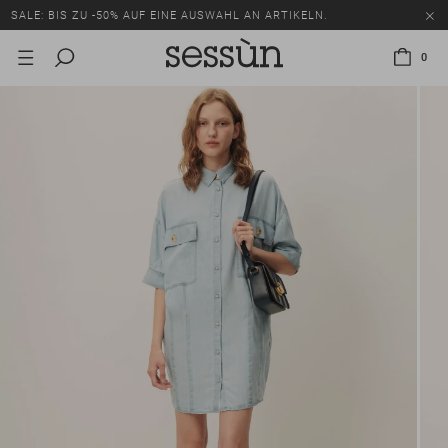
SALE: BIS ZU -50% AUF EINE AUSWAHL AN ARTIKELN.
0