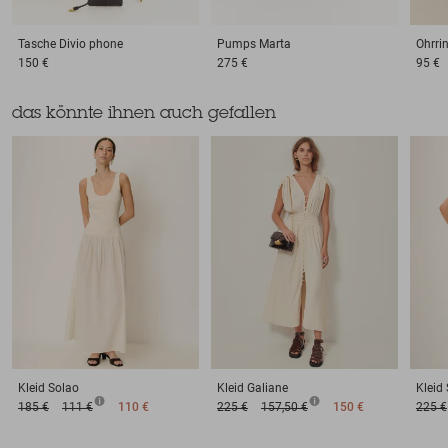
Tasche
Divio phone
Pumps
Marta
Ohrri
150 €
275 €
95 €
das könnte ihnen auch gefallen
Kleid
Solao
Kleid
Galiane
Kleid
185 €
111 €
110 €
225 €
157,50 €
150 €
225 €