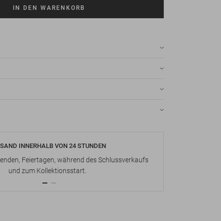
IN DEN WARENKORB
SAND INNERHALB VON 24 STUNDEN
KOSTENLOS
nden, Feiertagen, während des Schlussverkaufs
Bis zu 15 Ta
und zum Kollektionsstart.