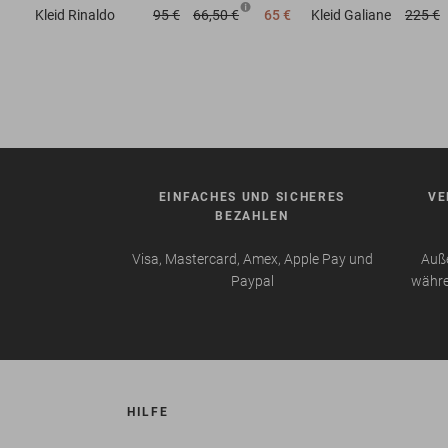
Kleid
Rinaldo
95 €
66,50 €
65 €
Kleid
Galiane
225 €
EINFACHES UND SICHERES
VE
BEZAHLEN
Visa, Mastercard, Amex, Apple Pay und
Auße
Paypal
währe
HILFE