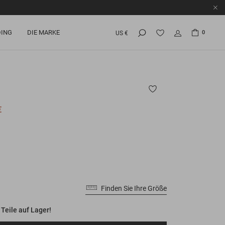
ING
DIE MARKE
0
US €
€
Finden Sie Ihre Größe
 Teile auf Lager!