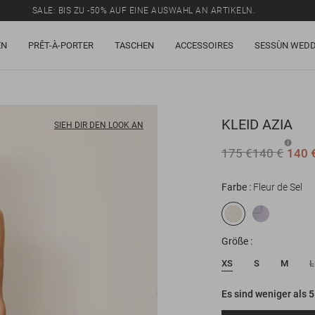
SALE: BIS ZU -50% AUF EINE AUSWAHL AN ARTIKELN.
EN
PRÊT-À-PORTER
TASCHEN
ACCESSOIRES
SESSÙN WEDD
KLEID
AZIA
SIEH DIR DEN LOOK AN
175 €
140 €
140 
Farbe
Fleur de Sel
Größe
XS
S
M
L
Es sind weniger als 5