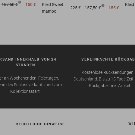
157,50 €
150 €
Kleid
Sweet
Kleid
225 €
157,50 €
155 €
mambo
RSAND INNERHALB VON 24
VEREINFACHTE RÜCKGA
STUNDEN
Kostenlose Rücksendungen 
r an Wochenenden, Feiertagen,
Deutschland. Bis zu 15 Tage Zeit 
nd des Schlussverkaufs und zum
Rückgabe Ihrer Artikel.
Kollektionsstart
WI
RECHTLICHE HINWEISE