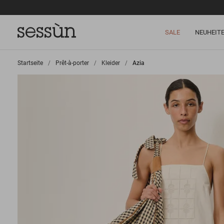
SALE
NEUHEIT
Startseite
>
Prêt-à-porter
>
Kleider
>
Azia