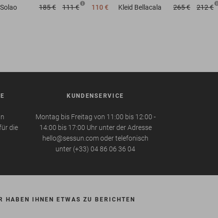
Solao
185 €
111 €
110 €
Kleid
Bellacala
265 €
212 €
BE
KUNDENSERVICE
in
Montag bis Freitag von 11:00 bis 12:00 -
für die
14:00 bis 17:00 Uhr unter der Adresse
hello@sessun.com oder telefonisch
unter (+33) 04 86 06 36 04
R HABEN IHNEN ETWAS ZU BERICHTEN