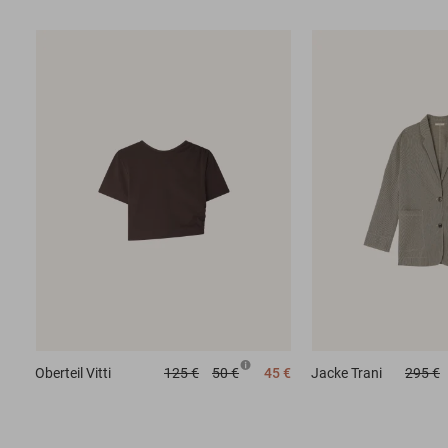
Oberteil
Vitti
125 €
50 €
45 €
Jacke
Trani
295 €