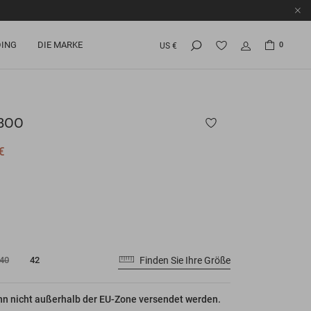
ING
DIE MARKE
0
US €
BOO
€
Finden Sie Ihre Größe
40
42
nn nicht außerhalb der EU-Zone versendet werden.