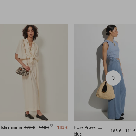
Isla minima
175 €
140 €
135 €
Hose
Provenco
185 €
111 €
blue