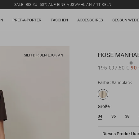
SALE: BIS ZU -50% AUF EINE AUSWAHL AN ARTIKELN.
EN
PRÊT-À-PORTER
TASCHEN
ACCESSOIRES
SESSÙN WEDD
HOSE
MANHA
SIEH DIR DEN LOOK AN
195 €
97,50 €
90 
Farbe
Sandblack
Größe
34
36
38
Dieses Produkt ka