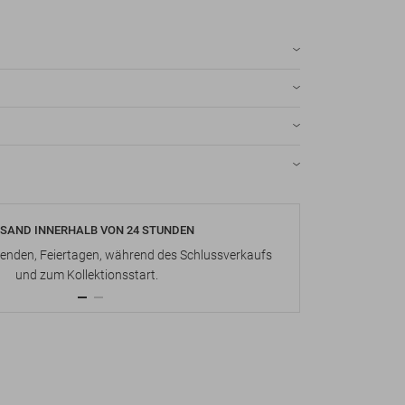
SAND INNERHALB VON 24 STUNDEN
KOSTENLOS
nden, Feiertagen, während des Schlussverkaufs
Bis zu 15 Ta
und zum Kollektionsstart.