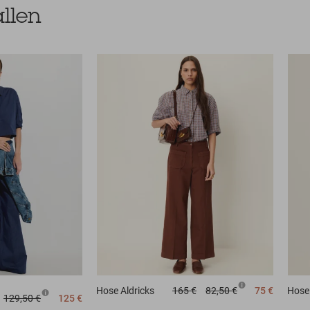
llen
Hose
Aldricks
165 €
82,50 €
75 €
Hose
129,50 €
125 €