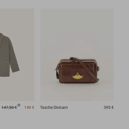
147,50 €
140 €
Tasche
Divicam
395 €