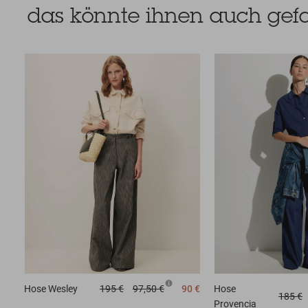
das könnte ihnen auch gefa
Hose
Wesley
195 €
97,50 €
90 €
Hose
185 €
Provencia