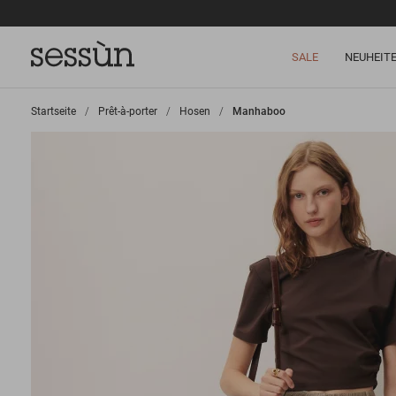
SALE
NEUHEIT
Startseite
>
Prêt-à-porter
>
Hosen
>
Manhaboo