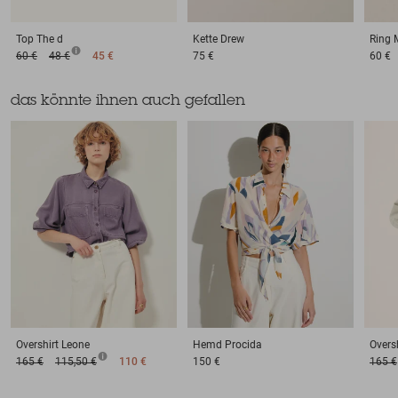
Top
The d
Kette
Drew
Ring
60 €
48 €
45 €
75 €
60 €
das könnte ihnen auch gefallen
Overshirt
Leone
Hemd
Procida
Oversh
165 €
115,50 €
110 €
150 €
165 €