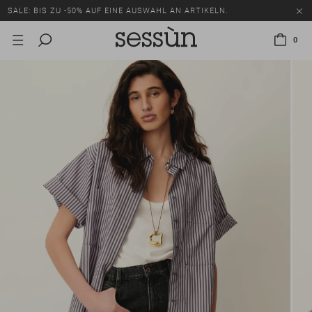
SALE: BIS ZU -50% AUF EINE AUSWAHL AN ARTIKELN.
0