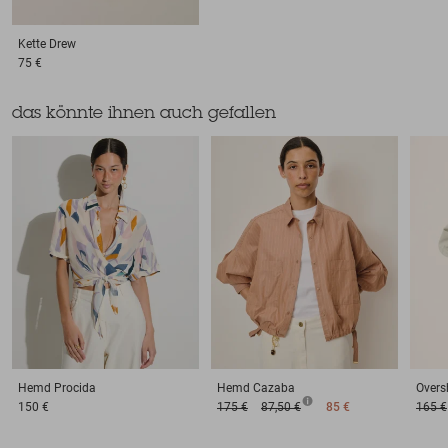
Kette
Drew
75 €
das könnte ihnen auch gefallen
Hemd
Procida
Hemd
Cazaba
Oversh
150 €
175 €
87,50 €
85 €
165 €