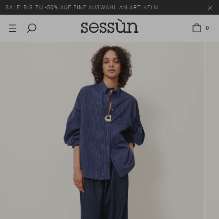
SALE: BIS ZU -50% AUF EINE AUSWAHL AN ARTIKELN.
0