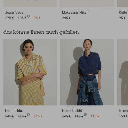
Jeans
Vega
Mokassins
Hikari
Kette
175 €
105 €
95 €
295 €
95 €
das könnte ihnen auch gefallen
Hemd
Lido
Hemd
U shirt
Hem
145 €
116 €
115 €
145 €
116 €
115 €
150 €