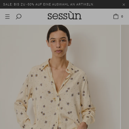
SALE: BIS ZU -50% AUF EINE AUSWAHL AN ARTIKELN.
0