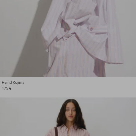
1
2
3
Hemd
Kojima
175 €