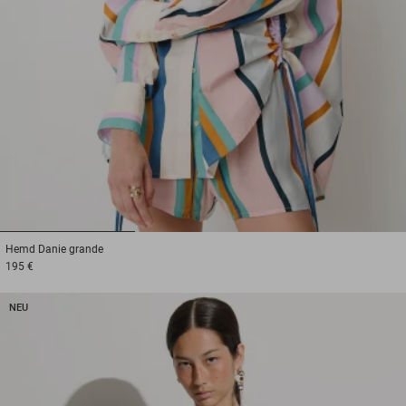
1
2
3
Hemd
Danie grande
195 €
NEU