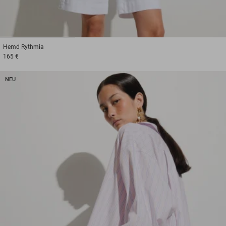
1
2
3
Hemd
Rythmia
165 €
NEU