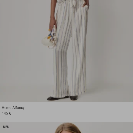
1
2
3
Hemd
Alfancy
145 €
NEU