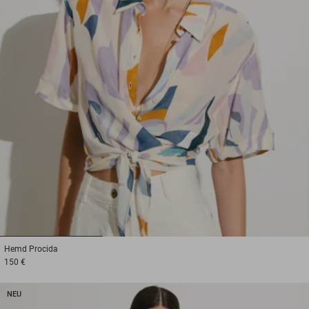
1
2
3
Hemd
Procida
150 €
NEU