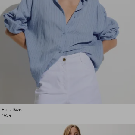
1
2
3
Hemd
Dazik
165 €