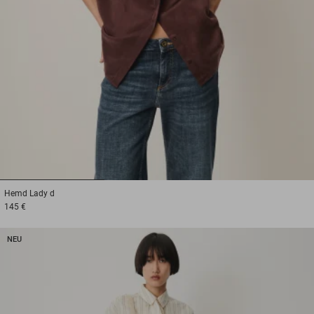
1
2
3
Hemd
Lady d
145 €
NEU