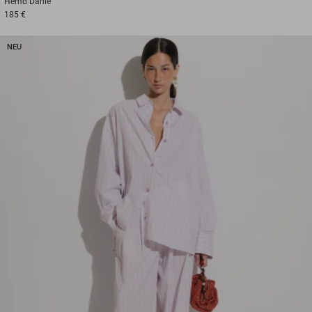
Hemd
Danie
185 €
NEU