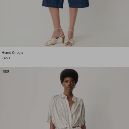
1
2
3
Hemd
Orregia
145 €
NEU