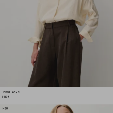
1
2
3
Hemd
Lady d
145 €
NEU