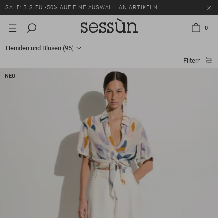
SALE: BIS ZU -50% AUF EINE AUSWAHL AN ARTIKELN.
0
Hemden und Blusen
(95)
Filtern
NEU