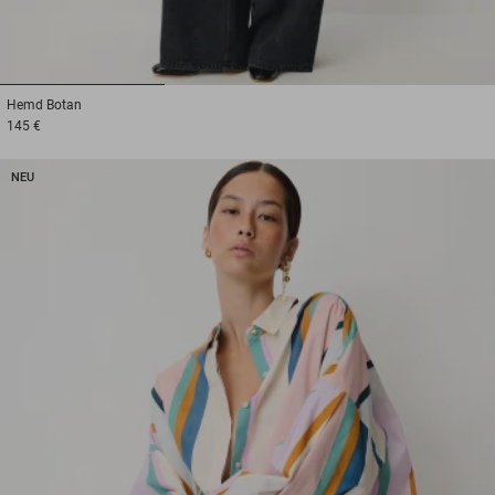
1
2
3
Hemd
Botan
145 €
NEU