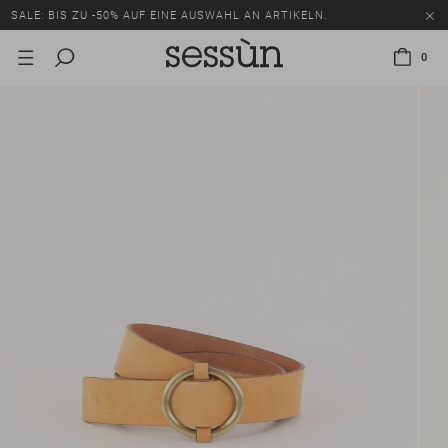
SALE: BIS ZU -50% AUF EINE AUSWAHL AN ARTIKELN.
0