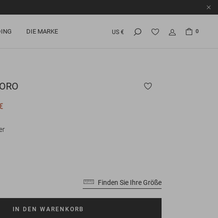
ING
DIE MARKE
0
US €
DORO
€
er
Finden Sie Ihre Größe
IN DEN WARENKORB