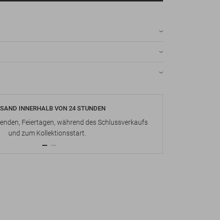
SAND INNERHALB VON 24 STUNDEN
KOSTENLOS
nden, Feiertagen, während des Schlussverkaufs
Bis zu 15 Ta
und zum Kollektionsstart.