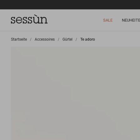
SALE
NEUHEIT
Startseite
>
Accessoires
>
Gürtel
>
Te adoro