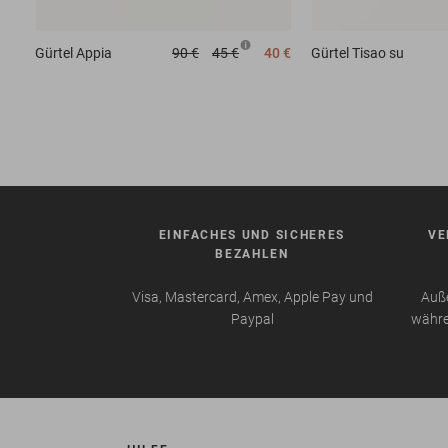
Gürtel
Appia
90 €
45 €
40 €
Gürtel
Tisao su
EINFACHES UND SICHERES
VE
BEZAHLEN
Visa, Mastercard, Amex, Apple Pay und
Auße
Paypal
währe