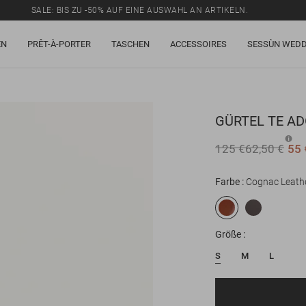
SALE: BIS ZU -50% AUF EINE AUSWAHL AN ARTIKELN.
EN
PRÊT-À-PORTER
TASCHEN
ACCESSOIRES
SESSÙN WEDD
GÜRTEL
TE A
125 €
62,50 €
55 
Farbe
Cognac Leath
Größe
S
M
L