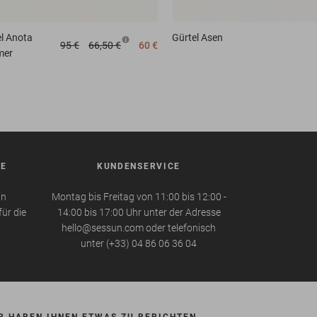
l
Anota
Gürtel
Asen
95 €
66,50 €
60 €
mer
BE
KUNDENSERVICE
in
Montag bis Freitag von 11:00 bis 12:00 -
für die
14:00 bis 17:00 Uhr unter der Adresse
hello@sessun.com oder telefonisch
unter (+33) 04 86 06 36 04