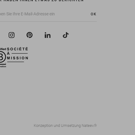
R HABEN IHNEN ETWAS ZU BERICHTEN
OK
Konzeption und Umsetzung
Nateev.fr