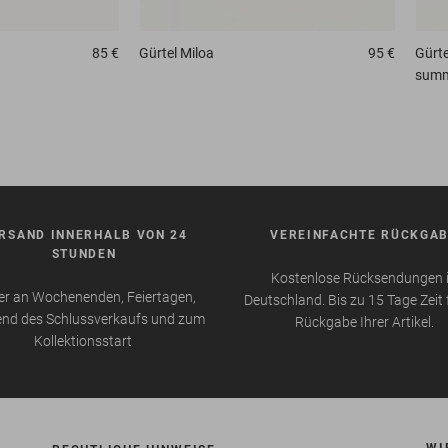
85 €
Gürtel
Miloa
95 €
Gürte
sum
RSAND INNERHALB VON 24
VEREINFACHTE RÜCKGA
STUNDEN
Kostenlose Rücksendungen 
r an Wochenenden, Feiertagen,
Deutschland. Bis zu 15 Tage Zeit 
nd des Schlussverkaufs und zum
Rückgabe Ihrer Artikel.
Kollektionsstart