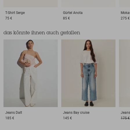
T-Shirt
Serge
Gürtel
Anota
Moka
75 €
85 €
275 €
das könnte ihnen auch gefallen
Jeans
Dalt
Jeans
Bay cruise
Jean
185 €
145 €
175 €