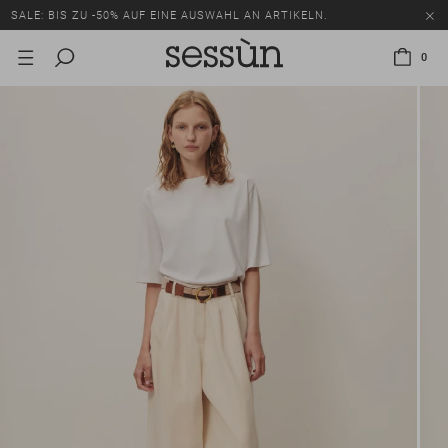
SALE: BIS ZU -50% AUF EINE AUSWAHL AN ARTIKELN.
0